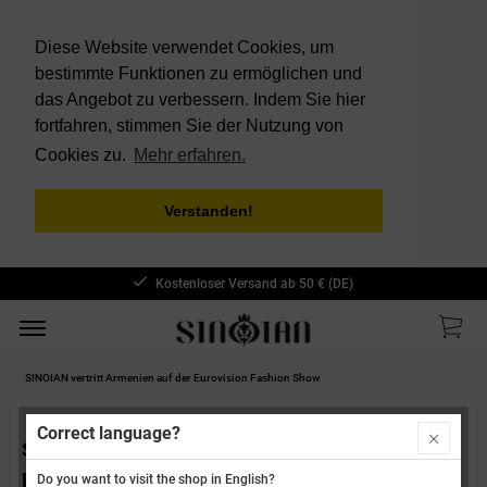
Diese Website verwendet Cookies, um
bestimmte Funktionen zu ermöglichen und
das Angebot zu verbessern. Indem Sie hier
fortfahren, stimmen Sie der Nutzung von
Cookies zu.
Mehr erfahren.
Verstanden!
Kostenloser Versand ab 50 € (DE)
SINOIAN vertritt Armenien auf der Eurovision Fashion Show
Correct language?
SINOIAN vertritt Armenien auf der Eurovision
Fashion Show
Do you want to visit the shop in English?