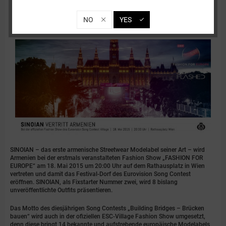
08.05.15 17:30
0 Kommentare
NO
YES
SINOIAN – das erste armenische Streetwear Modelabel seiner Art – wird
Armenien bei der erstmals veranstalteten Fashion Show „FASHION FOR
EUROPE“ am 18. Mai 2015 um 20:00 Uhr auf dem Rathausplatz in ‪‎Wien‬
vertreten und damit das Festival-Dorf des Eurovision Song Contest
eröffnen. SINOIAN, als Fixstarter Nummer zwei, wird 8 bislang
unveröffentlichte Outfits präsentieren.
Das Motto des diesjährigen Song Contests „Building Bridges – Brücken
bauen“ wird auch in der ofiziellen ESC-Village Fashion Show umgesetzt,
denn diese bringt 14 bekannte und aufstrebende europäische Modelabels