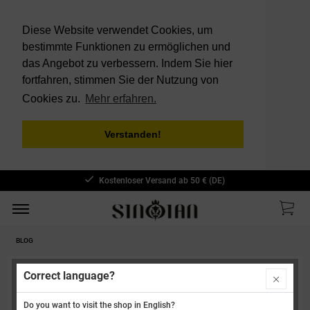
Diese Website verwendet Cookies, um
bestimmte Funktionen zu ermöglichen und
das Angebot zu verbessern. Indem Sie hier
fortfahren, stimmen Sie der Nutzung von
Cookies zu.
Mehr erfahren.
Verstanden!
Kostenloser Versand ab 50 € (DE)
BLOG
Correct language?
Filtern
Do you want to visit the shop in English?