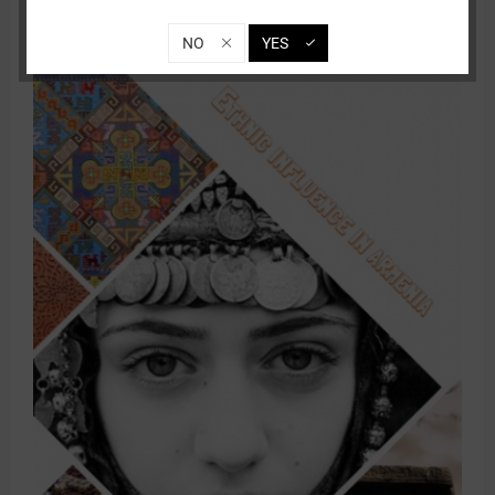
(
1
)
21.09.15 15:30
1 Kommentare
NO
YES