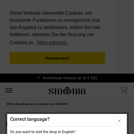
Diese Website verwendet Cookies, um
bestimmte Funktionen zu ermöglichen und
das Angebot zu verbessern. Indem Sie hier
fortfahren, stimmen Sie der Nutzung von
Cookies zu.
Mehr erfahren.
Verstanden!
Kostenloser Versand ab 50 € (DE)
Ethno Streetwear aus Armenien von SINOIAN
Correct language?
Ethno Streetwear aus Armenien von SINOIAN
Do you want to visit the shop in English?