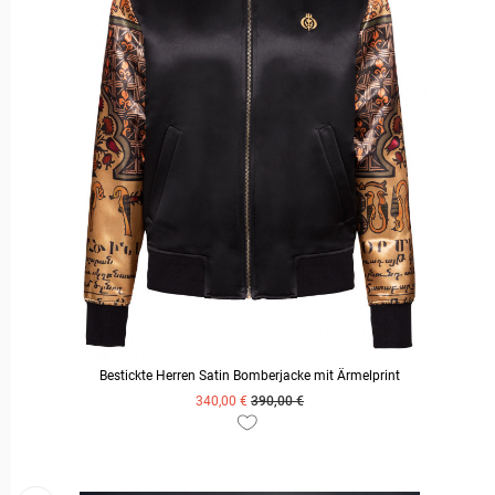
Bestickte Herren Satin Bomberjacke mit Ärmelprint
340,00 €
390,00 €
ZUM PRODUKT