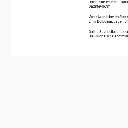
Umsatzsteuer-Identifika
DE286945731
Verantwortlicher im Sinn
Emin Bolbolian, Jägerho
Online-Streitbeilegung g
Die Europäische Kommission