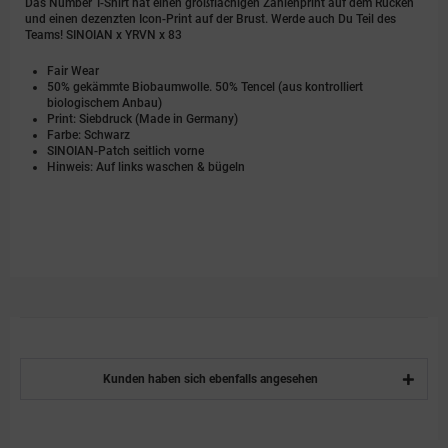
Das Number T-Shirt hat einen großflächigen Zahlenprint auf dem Rücken
und einen dezenzten Icon-Print auf der Brust. Werde auch Du Teil des
Teams! SINOIAN x YRVN x 83
Fair Wear
50% gekämmte Biobaumwolle. 50% Tencel (aus kontrolliert
biologischem Anbau)
Print: Siebdruck (Made in Germany)
Farbe: Schwarz
SINOIAN-Patch seitlich vorne
Hinweis: Auf links waschen & bügeln
Kunden haben sich ebenfalls angesehen