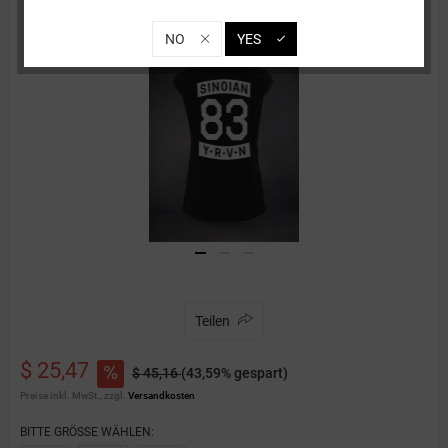
NO
YES
Teilen
$ 25,47
$ 45,16
(43,59% gespart)
Preise inkl. MwSt., zzgl.
Versandkosten
BITTE GRÖSSE WÄHLEN: