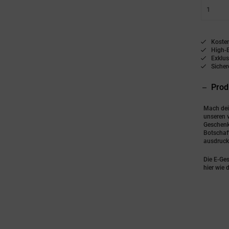
Koste
High-
Exklus
Siche
Prod
Mach dei
unseren 
Geschenk.
Botschaf
ausdrucke
Die E-Ges
hier wie