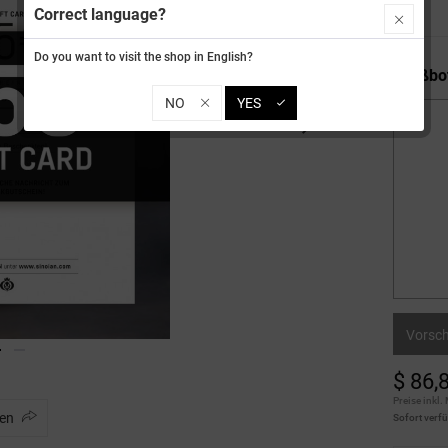
Correct language?
Do you want to visit the shop in English?
Grußbo
NO
YES
Vorsc
$ 86,
Preise inkl.
len
Sofort verf