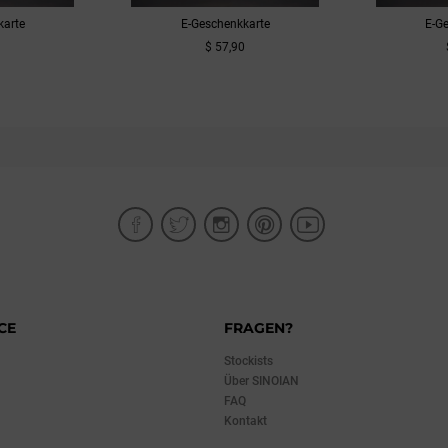
karte
E-Geschenkkarte
E-G
5
$ 57,90
UKT
ZUM PRODUKT
ZU
CE
FRAGEN?
Stockists
Über SINOIAN
FAQ
Kontakt