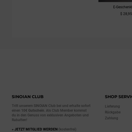
E-Geschenk
$ 28,9
ZUM PROD
SINOIAN CLUB
SHOP SERVI
Tritt unserem SINOIAN Club bei und erhalte sofort
Lieferung
einen
10€ Gutschein
. Als Club Member kommst
Rückgabe
du in den Genuss von exklusiven Angeboten und
Zahlung
Rabatten!
» JETZT MITGLIED WERDEN
(kostenfrei)