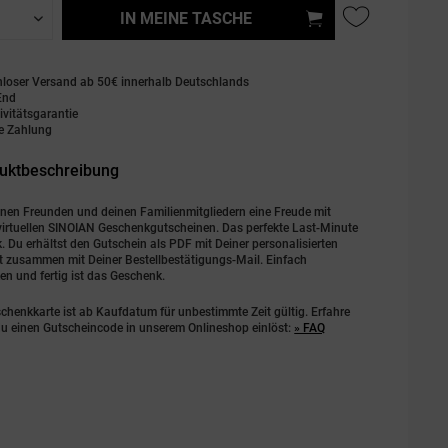
IN MEINE TASCHE
nloser Versand ab 50€ innerhalb Deutschlands
End
ivitätsgarantie
re Zahlung
uktbeschreibung
nen Freunden und deinen Familienmitgliedern eine Freude mit
virtuellen SINOIAN Geschenkgutscheinen. Das perfekte Last-Minute
 Du erhältst den Gutschein als PDF mit Deiner personalisierten
t zusammen mit Deiner Bestellbestätigungs-Mail. Einfach
n und fertig ist das Geschenk.
chenkkarte ist ab Kaufdatum für unbestimmte Zeit gültig. Erfahre
 du einen Gutscheincode in unserem Onlineshop einlöst:
» FAQ