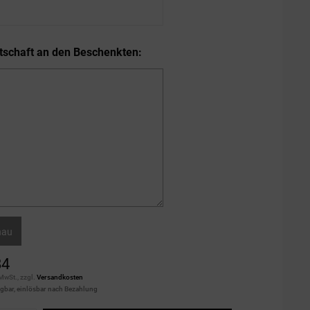
tschaft an den Beschenkten:
hau
84
 MwSt., zzgl.
Versandkosten
ügbar, einlösbar nach Bezahlung